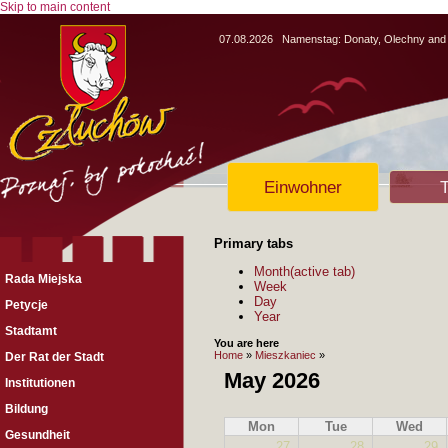
Skip to main content
07.08.2026
Namenstag:
Donaty, Olechny and
Einwohner
T
Primary tabs
Month
(active tab)
Rada Miejska
Week
Day
Petycje
Year
Stadtamt
You are here
Home
»
Mieszkaniec
»
Der Rat der Stadt
May 2026
Institutionen
Bildung
Mon
Tue
Wed
Gesundheit
27
28
29