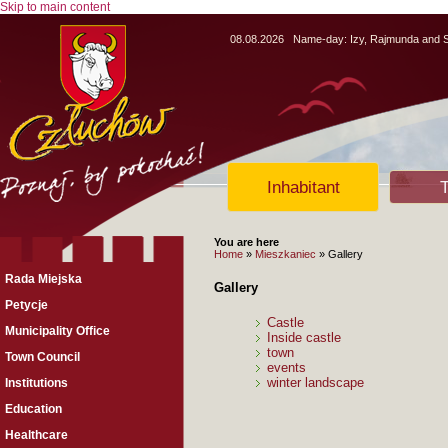
Skip to main content
08.08.2026
Name-day:
Izy, Rajmunda and
Inhabitant
T
You are here
Home
»
Mieszkaniec
» Gallery
Rada Miejska
Gallery
Petycje
Castle
Municipality Office
Inside castle
town
Town Council
events
winter landscape
Institutions
Education
Healthcare