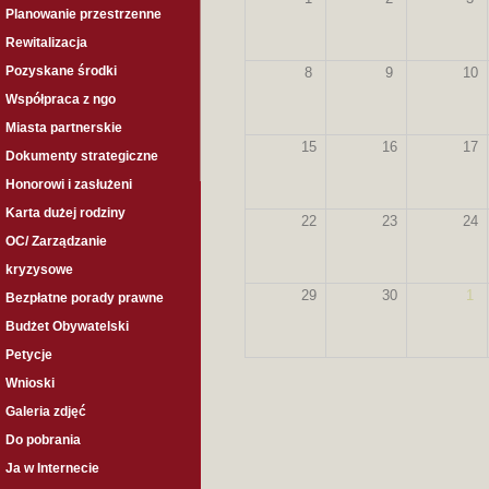
Planowanie przestrzenne
Rewitalizacja
Pozyskane środki
8
9
10
Współpraca z ngo
Miasta partnerskie
15
16
17
Dokumenty strategiczne
Honorowi i zasłużeni
Karta dużej rodziny
22
23
24
OC/ Zarządzanie
kryzysowe
29
30
1
Bezpłatne porady prawne
Budżet Obywatelski
Petycje
Wnioski
Galeria zdjęć
Do pobrania
Ja w Internecie