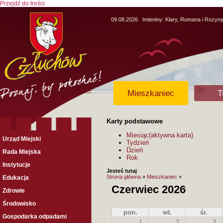
Przejdź do treści
09.08.2026
Imieniny:
Klary, Romana i Rozyn
Mieszkaniec
T
Karty podstawowe
Miesiąc
(aktywna karta)
Urząd Miejski
Tydzień
Dzień
Rada Miejska
Rok
Instytucje
Jesteś tutaj
Strona główna
»
Mieszkaniec
»
Edukacja
Czerwiec 2026
Zdrowie
Środowisko
pon.
wt.
śr.
Gospodarka odpadami
1
2
3