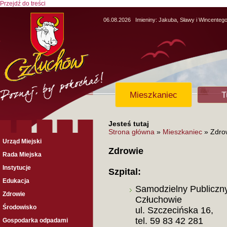
Przejdź do treści
06.08.2026
Imieniny:
Jakuba, Sławy i Wincenteg
Mieszkaniec
T
Jesteś tutaj
Strona główna
»
Mieszkaniec
» Zdro
Urząd Miejski
Zdrowie
Rada Miejska
Instytucje
Szpital:
Edukacja
Samodzielny Publiczny
Zdrowie
Człuchowie
Środowisko
ul. Szczecińska 16,
tel. 59 83 42 281
Gospodarka odpadami