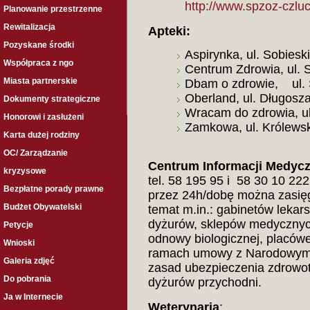
http://www.spzoz-czlu
Planowanie przestrzenne
Rewitalizacja
Apteki:
Pozyskane środki
Aspirynka, ul. Sobiesk
Współpraca z ngo
Centrum Zdrowia, ul. S
Miasta partnerskie
Dbam o zdrowie, ul. S
Oberland, ul. Długosza
Dokumenty strategiczne
Wracam do zdrowia, ul
Honorowi i zasłużeni
Zamkowa, ul. Królewsk
Karta dużej rodziny
OC/ Zarządzanie
Centrum Informacji Medyc
kryzysowe
tel. 58 195 95 i 58 30 10 22
Bezpłatne porady prawne
przez 24h/dobę można zasięg
Budżet Obywatelski
temat m.in.: gabinetów lekarsk
dyżurów, sklepów medycznyc
Petycje
odnowy biologicznej, placów
Wnioski
ramach umowy z Narodowym
Galeria zdjęć
zasad ubezpieczenia zdrowo
Do pobrania
dyżurów przychodni.
Ja w Internecie
Weterynaria
: