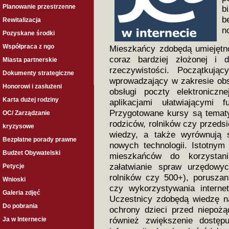
Planowanie przestrzenne
b
b
Rewitalizacja
n
Pozyskane środki
Współpraca z ngo
Mieszkańcy zdobędą umiejętno
coraz bardziej złożonej i d
Miasta partnerskie
rzeczywistości. Początkują
Dokumenty strategiczne
wprowadzający w zakresie obsł
Honorowi i zasłużeni
obsługi poczty elektroniczn
Karta dużej rodziny
aplikacjami ułatwiającymi 
Przygotowane kursy są tematy
OC/ Zarządzanie
rodziców, rolników czy przedsi
kryzysowe
wiedzy, a także wyrównują 
Bezpłatne porady prawne
nowych technologii. Istotnym
Budżet Obywatelski
mieszkańców do korzystani
załatwianie spraw urzędowy
Petycje
rolników czy 500+), poruszan
Wnioski
czy wykorzystywania internet
Galeria zdjęć
Uczestnicy zdobędą wiedzę na
Do pobrania
ochrony dzieci przed niepożą
również zwiększenie dostęp
Ja w Internecie