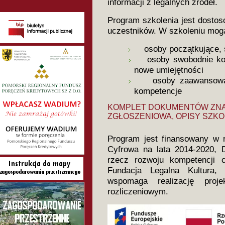
informacji z legalnych źródeł.
Program szkolenia jest dostos
uczestników. W szkoleniu mogą
osoby początkujące, st
osoby swobodnie korz
nowe umiejętności
osoby zaawansowane
kompetencje
KOMPLET DOKUMENTÓW
ZNA
ZGŁOSZENIOWA, OPISY SZKOL
Program jest finansowany w
Cyfrowa na lata 2014-2020, D
rzecz rozwoju kompetencji 
Fundacja Legalna Kultura,
wspomaga realizację pro
rozliczeniowym.