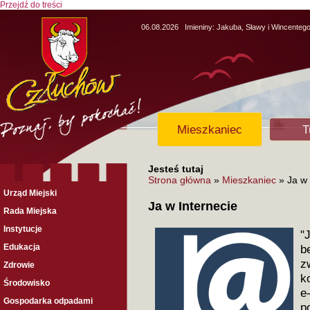
Przejdź do treści
06.08.2026
Imieniny:
Jakuba, Sławy i Wincenteg
Mieszkaniec
T
Jesteś tutaj
Strona główna
»
Mieszkaniec
» Ja w 
Urząd Miejski
Ja w Internecie
Rada Miejska
Instytucje
"
Edukacja
b
z
Zdrowie
k
Środowisko
e
Gospodarka odpadami
p