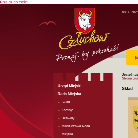
Przejdź do treści
08.08.202
M
Jesteś tut
Strona gł
Urząd Miejski
Skład
Rada Miejska
Skład
Komisje
Uchwały
Młodzieżowa Rada
Miejska