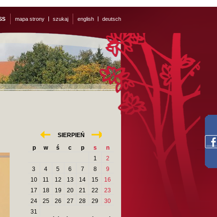
SS
mapa strony
szukaj
english
deutsch
«
»
SIERPIEŃ
p
w
ś
c
p
s
n
1
2
3
4
5
6
7
8
9
10
11
12
13
14
15
16
17
18
19
20
21
22
23
24
25
26
27
28
29
30
31