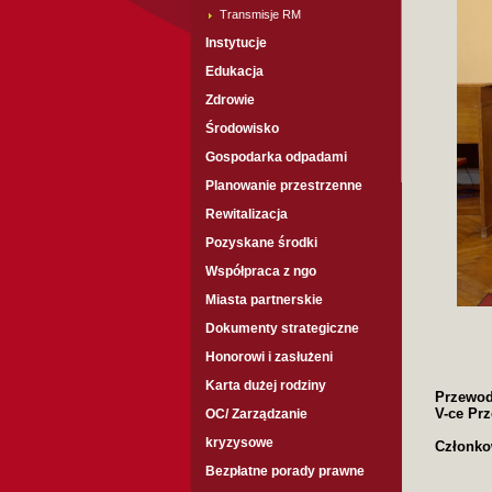
Transmisje RM
Instytucje
Edukacja
Zdrowie
Środowisko
Gospodarka odpadami
Planowanie przestrzenne
Rewitalizacja
Pozyskane środki
Współpraca z ngo
Miasta partnerskie
Dokumenty strategiczne
Honorowi i zasłużeni
Karta dużej rodziny
Przewod
V-ce Pr
OC/ Zarządzanie
kryzysowe
Członko
Bezpłatne porady prawne