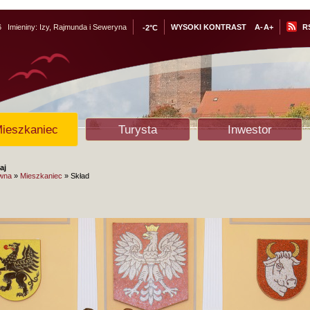
6
Imieniny:
Izy, Rajmunda i Seweryna
WYSOKI KONTRAST
A-
A+
R
-2°C
ieszkaniec
Turysta
Inwestor
aj
ówna
»
Mieszkaniec
» Skład