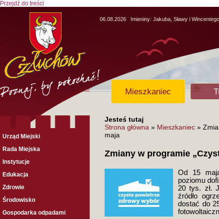
Przejdź do treści
06.08.2026
Imieniny:
Jakuba, Sławy i Wincenteg
Mieszkaniec
T
Jesteś tutaj
Strona główna
»
Mieszkaniec
» Zmian
maja
Urząd Miejski
Rada Miejska
Zmiany w programie „Czyst
Instytucje
Od 15 maja
Edukacja
poziomu dof
Zdrowie
20 tys. zł. 
źródło ogr
Środowisko
dostać do 25
fotowoltaiczn
Gospodarka odpadami