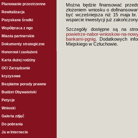
Planowanie przestrzenne
Można będzie finansować przeds
złożeniem wniosku o dofinansowan
Rewitalizacja
być wcześniejsza niż 15 maja br.
wsparcie inwestycji już zakończony
Pozyskane środki
Współpraca z ngo
Szczegóły dostępne są na str
powietrze-nabor-wnioskow-na-now
Miasta partnerskie
bankami-pgnig
. Dodatkowych info
Miejskiego w Człuchowie.
Dokumenty strategiczne
Honorowi i zasłużeni
Karta dużej rodziny
OC/ Zarządzanie
kryzysowe
Bezpłatne porady prawne
Budżet Obywatelski
Petycje
Wnioski
Galeria zdjęć
Do pobrania
Ja w Internecie