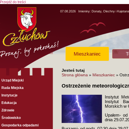
Przejdź do treści
07.08.2026
Imieniny:
Donaty, Olechny i Kajetan
Mieszkaniec
T
Jesteś tutaj
Strona główna
»
Mieszkaniec
» Ostrz
Urząd Miejski
Ostrzeżenie meteorologiczn
Rada Miejska
Instytucje
Instytut Me
Instytut B
Edukacja
Morskich w G
Zdrowie
Upałem- od 
Środowisko
dnia 29.07.2
Gospodarka odpadami
Burzami- od godz. 07:30 dnia 29.07