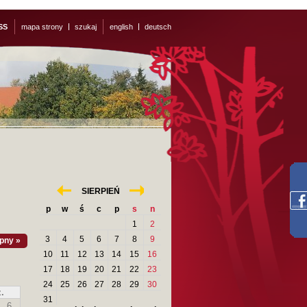
SS
mapa strony
szukaj
english
deutsch
«
»
SIERPIEŃ
p
w
ś
c
p
s
n
1
2
3
4
5
6
7
8
9
pny »
10
11
12
13
14
15
16
17
18
19
20
21
22
23
24
25
26
27
28
29
30
.
31
6