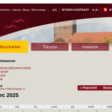
Imieniny:
Jakuba, Sławy i Wincentego
WYSOKI KONTRAST
A-
A+
R
-2°C
ieszkaniec
Turysta
Inwestor
odstawowe
iesiąc
(aktywna karta)
ydzień
zień
ok
aj
« Poprzedni
Nastę
ówna
»
Mieszkaniec
»
iec 2025
n.
wt.
śr.
czw.
pt.
sob.
ndz
30
1
2
3
4
5