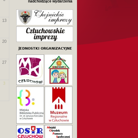
nadchodzące wydarzenia
13
20
27
3