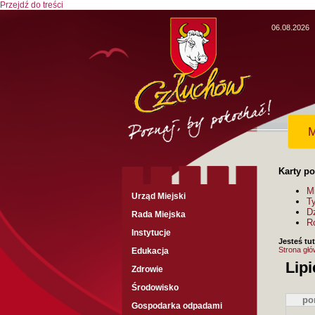
Przejdź do treści
06.08.2026
M
Karty p
M
Urząd Miejski
T
D
Rada Miejska
R
Instytucje
Jesteś tut
Strona gł
Edukacja
Lip
Zdrowie
Środowisko
po
Gospodarka odpadami