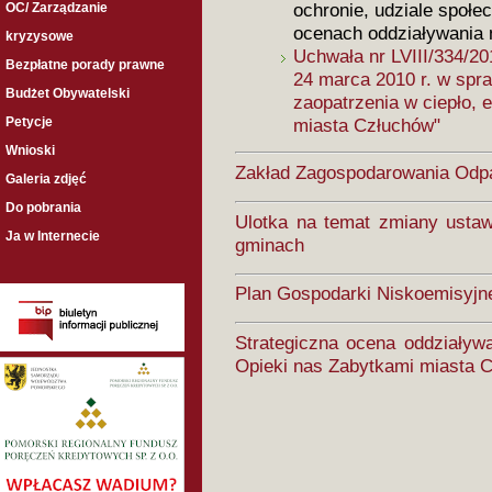
ochronie, udziale społ
OC/ Zarządzanie
ocenach oddziaływania 
kryzysowe
Uchwała nr LVIII/334/20
Bezpłatne porady prawne
24 marca 2010 r. w spra
Budżet Obywatelski
zaopatrzenia w ciepło, 
Petycje
miasta Człuchów"
Wnioski
Zakład Zagospodarowania Od
Galeria zdjęć
Do pobrania
Ulotka na temat zmiany ustaw
Ja w Internecie
gminach
Plan Gospodarki Niskoemisyjn
Strategiczna ocena oddziały
Opieki nas Zabytkami miasta 