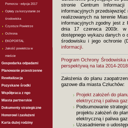
Pomorza - edycja 2017
stronie Centrum Informacji
informacyjnych przedsięwzięć
Opłaty za korzystanie ze
realizowanych na terenie Mias
środowiska
informacyjnych zgodny jest z
Czystsze Powietrze
dnia 17 czerwca 2003r. w s
Ochrona
dostępnego wykazu danych o d
środowisku i jego ochronie 
EKOPORTAL
informacji.
Jakość powietrza w
mieście
Program Ochrony Środowiska d
Gospodarka odpadami
perspektywą na lata 2014-2018
Planowanie przestrzenne
Założenia do planu zaopatrzeni
Rewitalizacja
gazowe dla miasta Człuchów:
Pozyskane środki
Współpraca z ngo
Projekt założeń do plan
elektryczną i paliwa g
Miasta partnerskie
Podsumowanie strategic
Dokumenty strategiczne
projektu założeń do pla
Honorowi i zasłużeni
elektryczną i paliwa g
Karta dużej rodziny
Uzasadnienie o udostępn