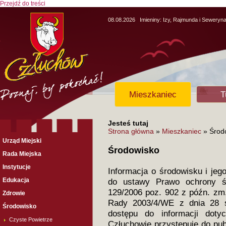
Przejdź do treści
08.08.2026
Imieniny:
Izy, Rajmunda i Seweryn
Mieszkaniec
T
Jesteś tutaj
Strona główna
»
Mieszkaniec
» Środ
Urząd Miejski
Środowisko
Rada Miejska
Instytucje
Informacja o środowisku i jeg
Edukacja
do ustawy Prawo ochrony śr
129/2006 poz. 902 z późn. zm.
Zdrowie
Rady 2003/4/WE z dnia 28 s
Środowisko
dostępu do informacji doty
Czyste Powietrze
Człuchowie przystępuje do pub