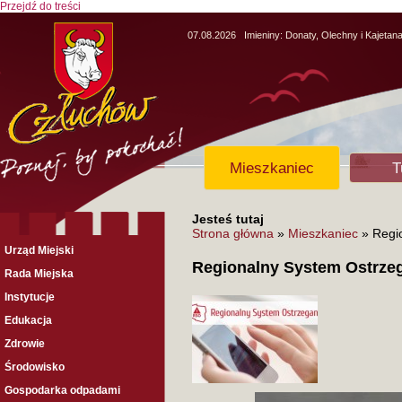
Przejdź do treści
07.08.2026
Imieniny:
Donaty, Olechny i Kajetan
Mieszkaniec
T
Jesteś tutaj
Strona główna
»
Mieszkaniec
» Regi
Urząd Miejski
Regionalny System Ostrze
Rada Miejska
Instytucje
Edukacja
Zdrowie
Środowisko
Gospodarka odpadami