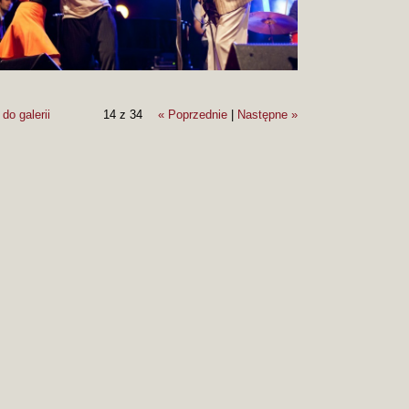
do galerii
14 z 34
« Poprzednie
|
Następne »