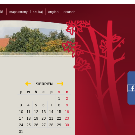
SS
mapa strony
szukaj
english
deutsch
«
»
SIERPIEŃ
p
w
ś
c
p
s
n
1
2
3
4
5
6
7
8
9
10
11
12
13
14
15
16
17
18
19
20
21
22
23
24
25
26
27
28
29
30
31