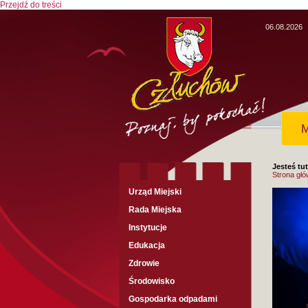
Przejdź do treści
06.08.2026
M
Jesteś tut
Strona gł
Urząd Miejski
Rada Miejska
Instytucje
Edukacja
Zdrowie
Środowisko
Gospodarka odpadami