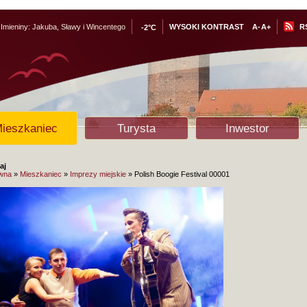
Imieniny:
Jakuba, Sławy i Wincentego
WYSOKI KONTRAST
A-
A+
R
-2°C
ieszkaniec
Turysta
Inwestor
aj
ówna
»
Mieszkaniec
»
Imprezy miejskie
» Polish Boogie Festival 00001