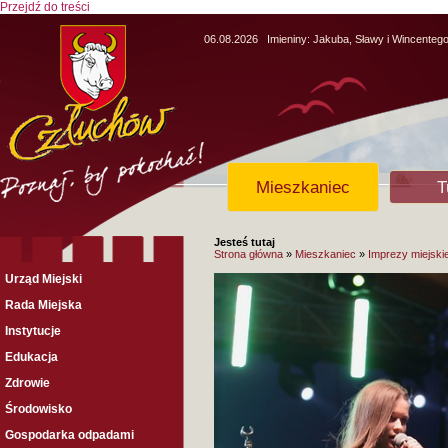
Przejdź do treści
06.08.2026
Imieniny:
Jakuba, Sławy i Wincenteg
Mieszkaniec
T
Jesteś tutaj
Strona główna
»
Mieszkaniec
»
Imprezy miejski
Urząd Miejski
Rada Miejska
Instytucje
Edukacja
Zdrowie
Środowisko
Gospodarka odpadami