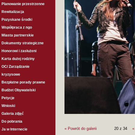
Planowanie przestrzenne
Rewitalizacja
Pozyskane środki
Współpraca z ngo
Miasta partnerskie
Dokumenty strategiczne
Honorowi i zasłużeni
Karta dużej rodziny
OC/ Zarządzanie
kryzysowe
Bezpłatne porady prawne
Budżet Obywatelski
Petycje
Wnioski
Galeria zdjęć
Do pobrania
« Powrót do galerii
20 z 34
«
Ja w Internecie