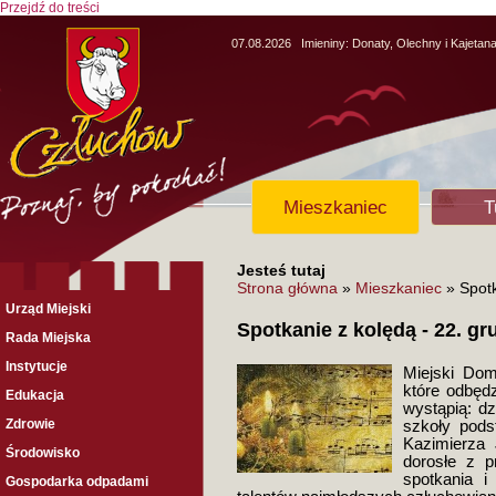
Przejdź do treści
07.08.2026
Imieniny:
Donaty, Olechny i Kajetan
Mieszkaniec
T
Jesteś tutaj
Strona główna
»
Mieszkaniec
» Spotk
Urząd Miejski
Spotkanie z kolędą - 22. gr
Rada Miejska
Instytucje
Miejski Dom
które odbęd
Edukacja
wystąpią: dz
Zdrowie
szkoły pods
Kazimierza 
Środowisko
dorosłe z 
spotkania i
Gospodarka odpadami