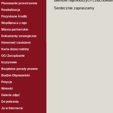
talentów najmłodszych człuchowian
Planowanie przestrzenne
Serdecznie zapraszamy
Rewitalizacja
Pozyskane środki
Współpraca z ngo
Miasta partnerskie
Dokumenty strategiczne
Honorowi i zasłużeni
Karta dużej rodziny
OC/ Zarządzanie
kryzysowe
Bezpłatne porady prawne
Budżet Obywatelski
Petycje
Wnioski
Galeria zdjęć
Do pobrania
Ja w Internecie