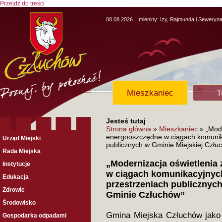
Przejdź do treści
08.08.2026
Imieniny:
Izy, Rajmunda i Seweryn
Mieszkaniec
T
Jesteś tutaj
Strona główna
»
Mieszkaniec
» „Mode
energooszczędne w ciągach komunika
Urząd Miejski
publicznych w Gminie Miejskiej Człu
Rada Miejska
„Modernizacja oświetlenia
Instytucje
w ciągach komunikacyjnyc
Edukacja
przestrzeniach publicznych
Zdrowie
Gminie Człuchów”
Środowisko
Gmina Miejska Człuchów jako l
Gospodarka odpadami