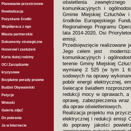
oświetlenia zewnętrzne
Planowanie przestrzenne
komunikacyjnych i ogólnodos
Rewitalizacja
Gminie Miejskiej Człuchów 
Pozyskane środki
środków Europejskiego Fund
Regionalnego Programu Oper
Współpraca z ngo
lata 2014-2020, Osi Priorytet
Miasta partnerskie
emisji.
Dokumenty strategiczne
Przedsięwzięcie realizowane 
Honorowi i zasłużeni
Jego celem jest modernizac
komunikacyjnych i ogólnodos
Karta dużej rodziny
terenie Gminy Miejskiej Człu
OC/ Zarządzanie
wymianę 2 525 (w tym 1 61
kryzysowe
sodowych na oprawy wykonane 
Bezpłatne porady prawne
pobór energii elektrycznej, em
świecące światłem rozproszo
Budżet Obywatelski
redukcji mocy w oprawach, a
Petycje
oprawę, zabezpieczenia wraz 
Wnioski
dla opraw oświetleniowych.
Galeria zdjęć
Realizacja projektu ma przycz
Do pobrania
elektrycznej i redukcji emisj
do poprawy jakości powietr
Ja w Internecie