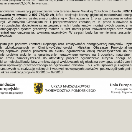
anie stanowi 83,56 % tej wartości.
anowanych inwestycji przewidzianych na terenie Gminy Miejskiej Człuchów to kwota 3
897 1
owanie w kwocie 2 907 789,40 zł)
, która obejmuje koszty głębokiej modernizacji energ
ernizacji) budynku użyteczności publicznej – Gimnazjum nr 1, oraz zastosowanie odna
ergii. W budynku Gimnazjum nr 1 przeprowadzone zostaną m. in. prace budowlane ta
ie stropodachu, docieplenie ścian zewnętrznych i fundamentów, montaż dwóch powietrzn
pomagających system grzewczy, montaż 60 szt. baterii paneli fotowoltaicznych oraz mode
i centralnego ogrzewania, wymiana grzejników. W części budynku wymieniona zostanie 
drzwiowa.
jektu jest poprawa komfortu cieplnego oraz efektywności energetycznej budynków użyt
ych zlokalizowanych w Chojnicko-Człuchowskim Miejskim Obszarze Funkcjonalny
nej poprawie jakości powietrza na skutek ograniczenia emisji zanieczyszczeń do at
anie projektu wpłynie na ograniczenie negatywnego wpływu na środowisko naturalne
nie emisji zanieczyszczeń do atmosfery poprzez ograniczenie zużycia energii na
ej termoizolacji budynków zmniejszającej wydobywanie się ciepła na zewnątrz, a także zmni
eriału opałowego przeznaczonego na ogrzewanie obiektów. To z kolei spowoduje zwiększeni
nansowych na realizację kolejnych inwestycji rozwojowych powiatów i poszczególnych gmin
okres realizacji projektu 06.2016 – 09.2018