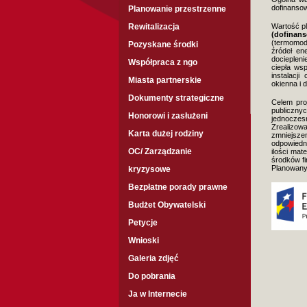
dofinansow
Planowanie przestrzenne
Rewitalizacja
Wartość pl
(dofinans
(termomod
Pozyskane środki
źródeł en
docieplen
Współpraca z ngo
ciepła ws
instalacj
Miasta partnerskie
okienna i 
Dokumenty strategiczne
Celem pro
publiczn
Honorowi i zasłużeni
jednoczes
Zrealizow
Karta dużej rodziny
zmniejsze
odpowiedni
OC/ Zarządzanie
ilości mat
środków fi
Planowany 
kryzysowe
Bezpłatne porady prawne
Budżet Obywatelski
Petycje
Wnioski
Galeria zdjęć
Do pobrania
Ja w Internecie