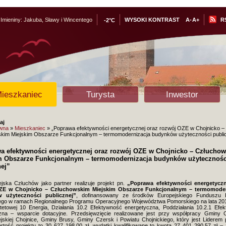
Imieniny:
Jakuba, Sławy i Wincentego
WYSOKI KONTRAST
A-
A+
R
-2°C
ieszkaniec
Turysta
Inwestor
aj
ówna
»
Mieszkaniec
» „Poprawa efektywności energetycznej oraz rozwój OZE w Chojnicko –
kim Miejskim Obszarze Funkcjonalnym – termomodernizacja budynków użyteczności public
a efektywności energetycznej oraz rozwój OZE w Chojnicko – Człucho
m Obszarze Funkcjonalnym – termomodernizacja budynków użytecznośc
nej”
jska Człuchów jako partner realizuje projekt pn.
„Poprawa efektywności energetyczn
ZE w Chojnicko – Człuchowskim Miejskim Obszarze Funkcjonalnym – termomoder
 użyteczności publicznej”
, dofinansowany ze środków Europejskiego Funduszu 
ego w ramach Regionalnego Programu Operacyjnego Województwa Pomorskiego na lata 20
ytetowej 10 Energia, Działania 10.2 Efektywność energetyczna, Poddziałania 10.2.1 Efe
zna – wsparcie dotacyjne. Przedsięwzięcie realizowane jest przy współpracy Gminy C
skiej Chojnice, Gminy Brusy, Gminy Czersk i Powiatu Chojnickiego, który jest Liderem p
rtość projektu to 30 627 198,00 zł, wydatki kwalifikowane to kwota 27 401 290,57 zł –