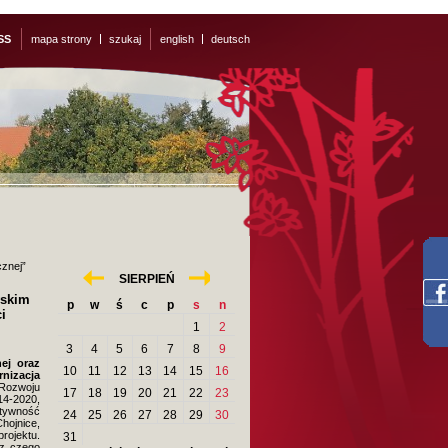
SS
mapa strony
szukaj
english
deutsch
znej”
«
»
SIERPIEŃ
wskim
p
w
ś
c
p
s
n
i
1
2
3
4
5
6
7
8
9
ej oraz
10
11
12
13
14
15
16
nizacja
Rozwoju
17
18
19
20
21
22
23
14-2020,
ktywność
24
25
26
27
28
29
30
hojnice,
rojektu.
31
 z czego