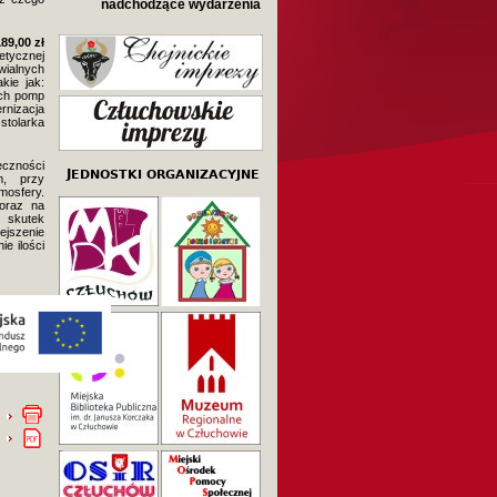
nadchodzące wydarzenia
89,00 zł
etycznej
wialnych
kie jak:
ych pomp
rnizacja
stolarka
eczności
m, przy
mosfery.
 oraz na
 skutek
ejszenie
e ilości
.