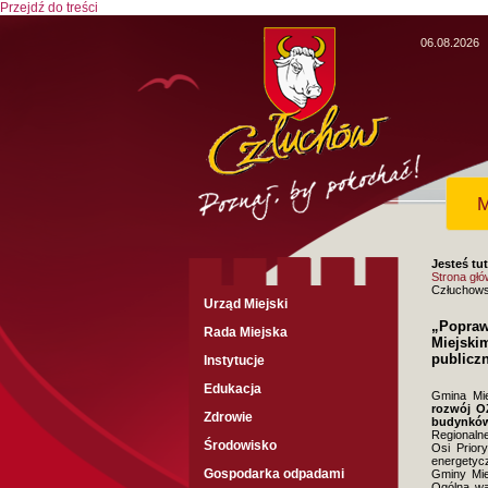
Przejdź do treści
06.08.2026
M
Jesteś tut
Strona gł
Człuchows
Urząd Miejski
„Popraw
Rada Miejska
Miejski
publicz
Instytucje
Edukacja
Gmina Mie
rozwój O
Zdrowie
budynków
Regionaln
Środowisko
Osi Prior
energetyc
Gospodarka odpadami
Gminy Miej
Ogólna wa