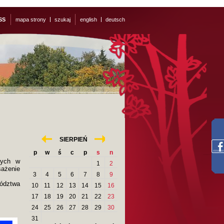
SS
mapa strony
szukaj
english
deutsch
«
»
SIERPIEŃ
p
w
ś
c
p
s
n
nych w
1
2
sażenie
3
4
5
6
7
8
9
ództwa
10
11
12
13
14
15
16
17
18
19
20
21
22
23
24
25
26
27
28
29
30
31