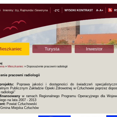
6
Imieniny:
Izy, Rajmunda i Seweryna
WYSOKI KONTRAST
A-
A+
R
-2°C
ieszkaniec
Turysta
Inwestor
aj
ówna
»
Mieszkaniec
» Doposażenie pracowni radiologii
enie pracowni radiologii
rojektu:
Poprawa jakości i dostępności do świadczeń specjalistycz
lnym Publicznym Zakładzie Opieki Zdrowotnej w Człuchowie poprzez dopo
radiologii”
 finansowany
w ramach Regionalnego Programu Operacyjnego dla Wojew
ego na lata 2007 - 2013
ent:
Powiat Człuchowski
 Gmina Miejska Człuchów