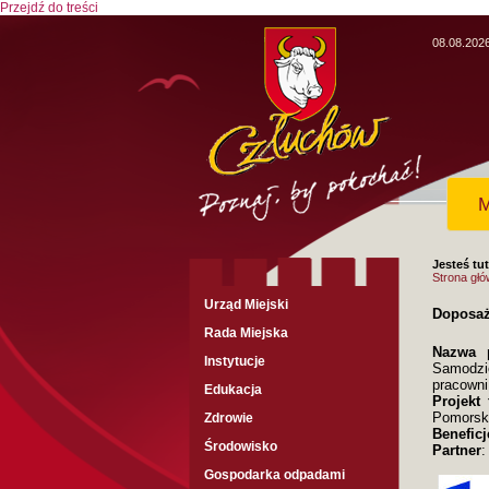
Przejdź do treści
08.08.202
M
Jesteś tut
Strona gł
Urząd Miejski
Doposaż
Rada Miejska
Nazwa p
Instytucje
Samodzie
pracowni 
Edukacja
Projekt
Pomorski
Zdrowie
Beneficj
Środowisko
Partner
:
Gospodarka odpadami